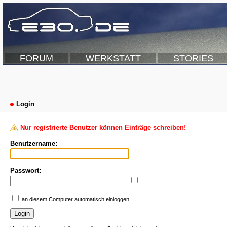
FORUM
WERKSTATT
STORIES
Login
Nur registrierte Benutzer können Einträge schreiben!
Benutzername:
Passwort:
an diesem Computer automatisch einloggen