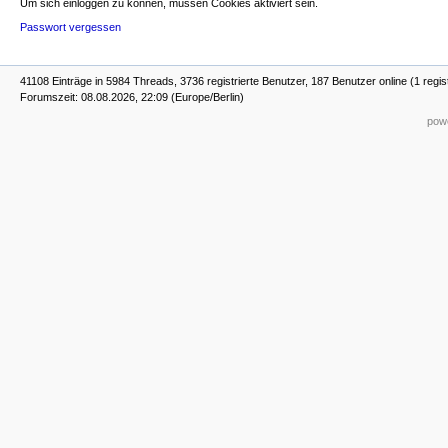
Um sich einloggen zu können, müssen Cookies aktiviert sein.
Passwort vergessen
41108 Einträge in 5984 Threads, 3736 registrierte Benutzer, 187 Benutzer online (1 regis
Forumszeit: 08.08.2026, 22:09 (Europe/Berlin)
powe