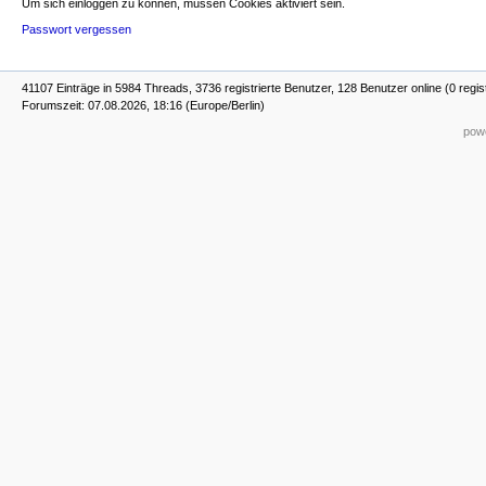
Um sich einloggen zu können, müssen Cookies aktiviert sein.
Passwort vergessen
41107 Einträge in 5984 Threads, 3736 registrierte Benutzer, 128 Benutzer online (0 regis
Forumszeit: 07.08.2026, 18:16 (Europe/Berlin)
powe