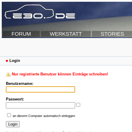
FORUM
WERKSTATT
STORIES
Login
Nur registrierte Benutzer können Einträge schreiben!
Benutzername:
Passwort:
an diesem Computer automatisch einloggen