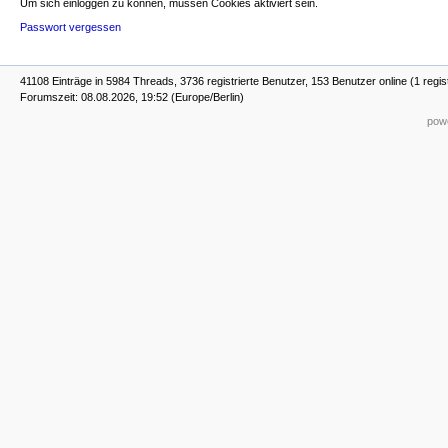
Um sich einloggen zu können, müssen Cookies aktiviert sein.
Passwort vergessen
41108 Einträge in 5984 Threads, 3736 registrierte Benutzer, 153 Benutzer online (1 regis
Forumszeit: 08.08.2026, 19:52 (Europe/Berlin)
powe