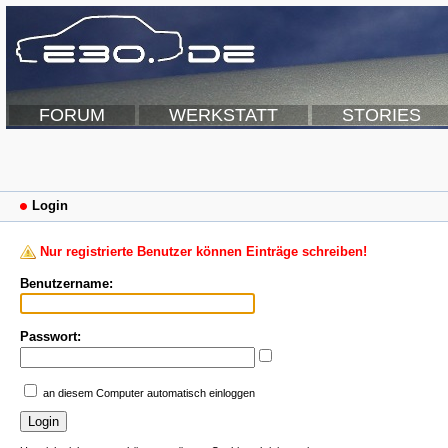
FORUM
WERKSTATT
STORIES
Login
Nur registrierte Benutzer können Einträge schreiben!
Benutzername:
Passwort:
an diesem Computer automatisch einloggen