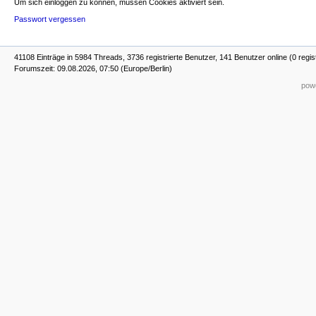
Um sich einloggen zu können, müssen Cookies aktiviert sein.
Passwort vergessen
41108 Einträge in 5984 Threads, 3736 registrierte Benutzer, 141 Benutzer online (0 regis
Forumszeit: 09.08.2026, 07:50 (Europe/Berlin)
powe