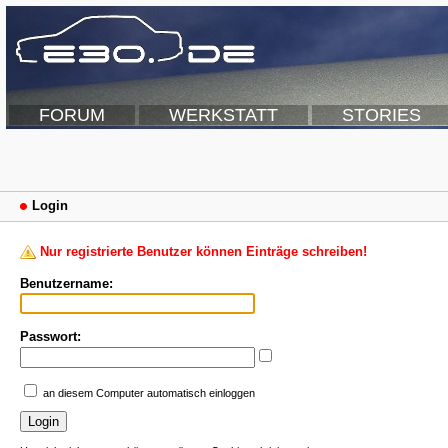
FORUM
WERKSTATT
STORIES
Login
Nur registrierte Benutzer können Einträge schreiben!
Benutzername:
Passwort:
an diesem Computer automatisch einloggen