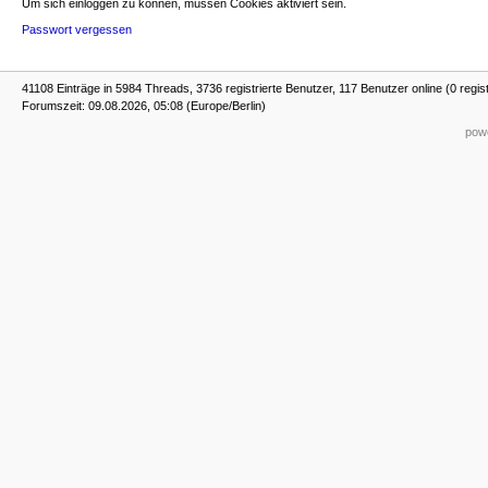
Um sich einloggen zu können, müssen Cookies aktiviert sein.
Passwort vergessen
41108 Einträge in 5984 Threads, 3736 registrierte Benutzer, 117 Benutzer online (0 regist
Forumszeit: 09.08.2026, 05:08 (Europe/Berlin)
powe