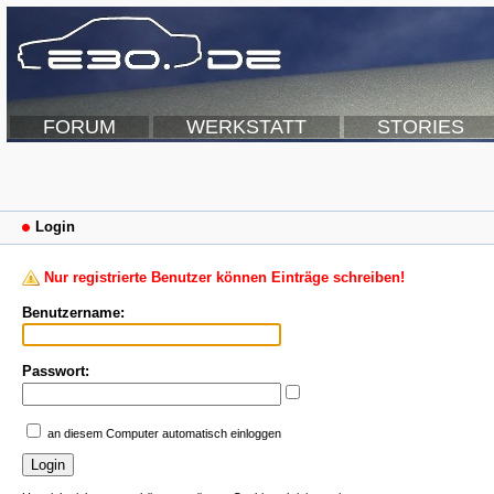
FORUM
WERKSTATT
STORIES
Login
Nur registrierte Benutzer können Einträge schreiben!
Benutzername:
Passwort:
an diesem Computer automatisch einloggen