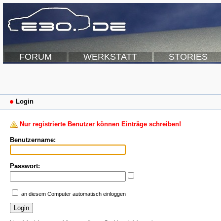
FORUM
WERKSTATT
STORIES
Login
Nur registrierte Benutzer können Einträge schreiben!
Benutzername:
Passwort:
an diesem Computer automatisch einloggen