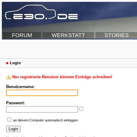
FORUM
WERKSTATT
STORIES
Login
Nur registrierte Benutzer können Einträge schreiben!
Benutzername:
Passwort:
an diesem Computer automatisch einloggen