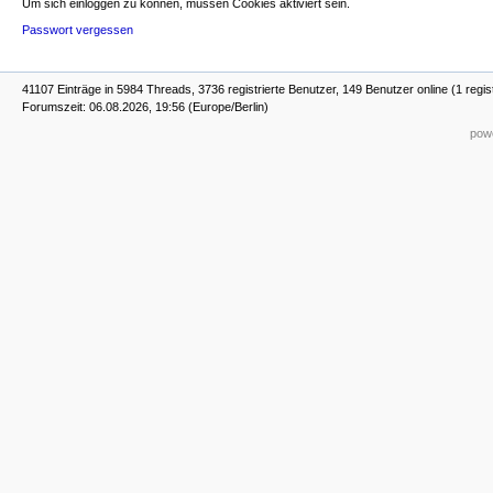
Um sich einloggen zu können, müssen Cookies aktiviert sein.
Passwort vergessen
41107 Einträge in 5984 Threads, 3736 registrierte Benutzer, 149 Benutzer online (1 regis
Forumszeit: 06.08.2026, 19:56 (Europe/Berlin)
powe