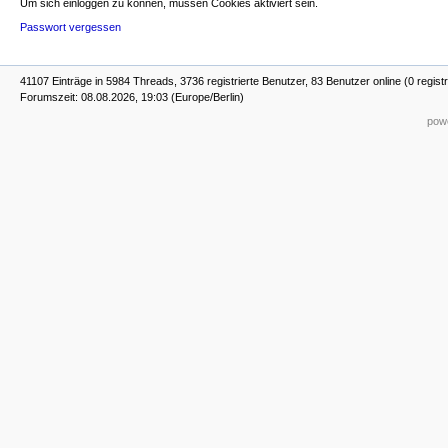
Um sich einloggen zu können, müssen Cookies aktiviert sein.
Passwort vergessen
41107 Einträge in 5984 Threads, 3736 registrierte Benutzer, 83 Benutzer online (0 registr
Forumszeit: 08.08.2026, 19:03 (Europe/Berlin)
powe