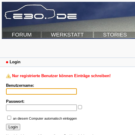
FORUM
WERKSTATT
STORIES
Login
Nur registrierte Benutzer können Einträge schreiben!
Benutzername:
Passwort:
an diesem Computer automatisch einloggen