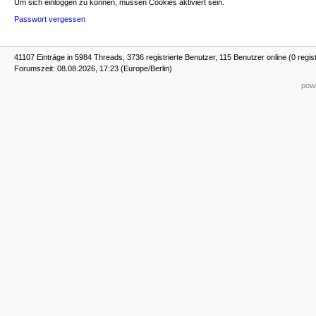
Um sich einloggen zu können, müssen Cookies aktiviert sein.
Passwort vergessen
41107 Einträge in 5984 Threads, 3736 registrierte Benutzer, 115 Benutzer online (0 regist
Forumszeit: 08.08.2026, 17:23 (Europe/Berlin)
powe