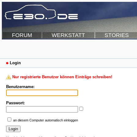
FORUM
WERKSTATT
STORIES
Login
Nur registrierte Benutzer können Einträge schreiben!
Benutzername:
Passwort:
an diesem Computer automatisch einloggen