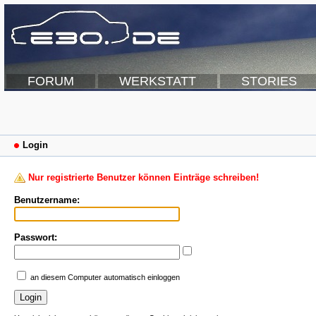
FORUM
WERKSTATT
STORIES
Login
Nur registrierte Benutzer können Einträge schreiben!
Benutzername:
Passwort:
an diesem Computer automatisch einloggen