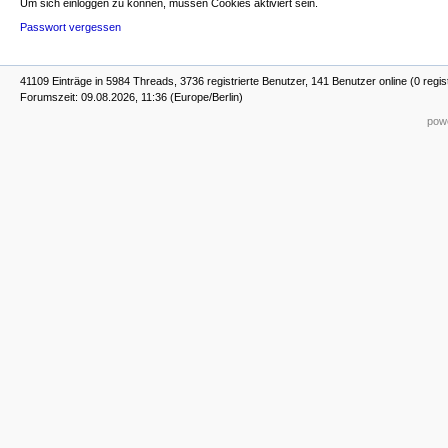
Um sich einloggen zu können, müssen Cookies aktiviert sein.
Passwort vergessen
41109 Einträge in 5984 Threads, 3736 registrierte Benutzer, 141 Benutzer online (0 regis
Forumszeit: 09.08.2026, 11:36 (Europe/Berlin)
powe