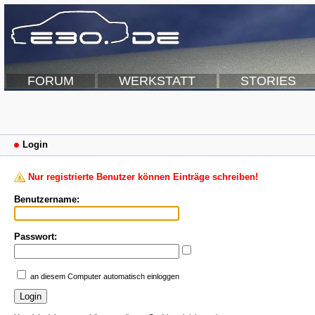
FORUM
WERKSTATT
STORIES
Login
Nur registrierte Benutzer können Einträge schreiben!
Benutzername:
Passwort:
an diesem Computer automatisch einloggen