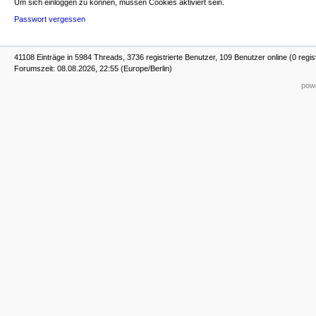
Um sich einloggen zu können, müssen Cookies aktiviert sein.
Passwort vergessen
41108 Einträge in 5984 Threads, 3736 registrierte Benutzer, 109 Benutzer online (0 regis
Forumszeit: 08.08.2026, 22:55 (Europe/Berlin)
powe