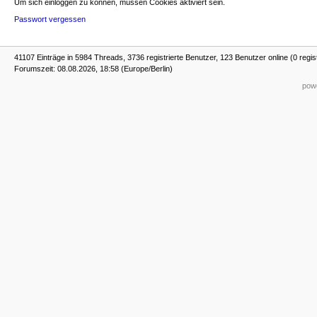
Um sich einloggen zu können, müssen Cookies aktiviert sein.
Passwort vergessen
41107 Einträge in 5984 Threads, 3736 registrierte Benutzer, 123 Benutzer online (0 regis
Forumszeit: 08.08.2026, 18:58 (Europe/Berlin)
powe