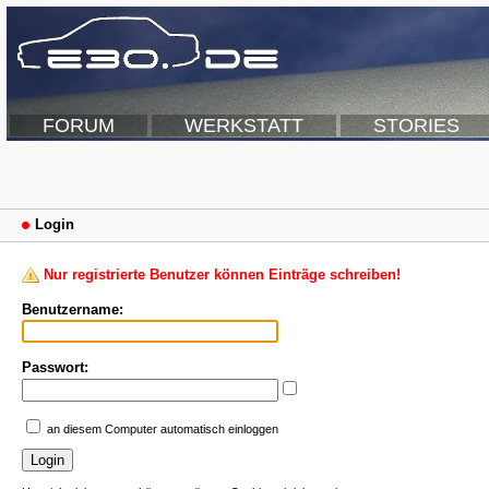
FORUM
WERKSTATT
STORIES
Login
Nur registrierte Benutzer können Einträge schreiben!
Benutzername:
Passwort:
an diesem Computer automatisch einloggen