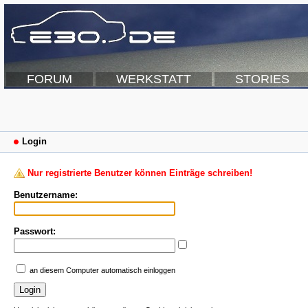
FORUM
WERKSTATT
STORIES
Login
Nur registrierte Benutzer können Einträge schreiben!
Benutzername:
Passwort:
an diesem Computer automatisch einloggen