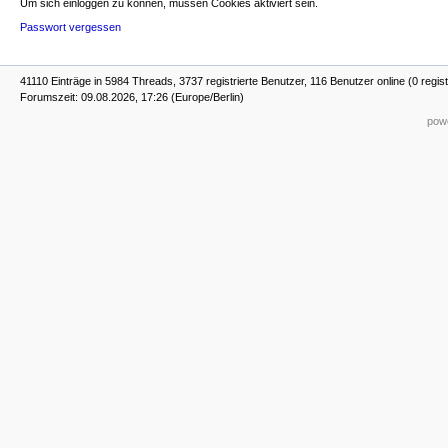
Um sich einloggen zu können, müssen Cookies aktiviert sein.
Passwort vergessen
41110 Einträge in 5984 Threads, 3737 registrierte Benutzer, 116 Benutzer online (0 regist
Forumszeit: 09.08.2026, 17:26 (Europe/Berlin)
powe