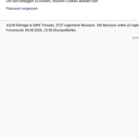
Um sich einloggen zu können, müssen Cookies aktiviert sein.
Passwort vergessen
41109 Einträge in 5984 Threads, 3737 registrierte Benutzer, 185 Benutzer online (0 regis
Forumszeit: 09.08.2026, 13:38 (Europe/Berlin)
powe