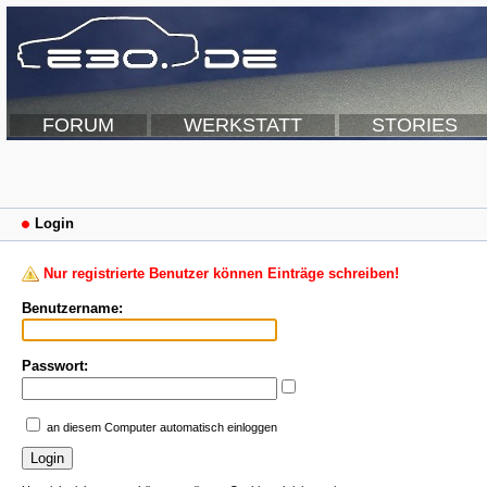
FORUM
WERKSTATT
STORIES
Login
Nur registrierte Benutzer können Einträge schreiben!
Benutzername:
Passwort:
an diesem Computer automatisch einloggen