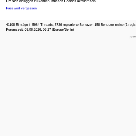
Um sich einloggen zu können, müssen Cookies aktiviert sein.
Passwort vergessen
41108 Einträge in 5984 Threads, 3736 registrierte Benutzer, 158 Benutzer online (1 regis
Forumszeit: 09.08.2026, 05:27 (Europe/Berlin)
powe