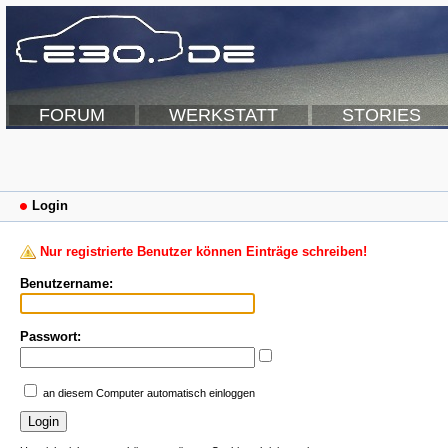
FORUM
WERKSTATT
STORIES
Login
Nur registrierte Benutzer können Einträge schreiben!
Benutzername:
Passwort:
an diesem Computer automatisch einloggen