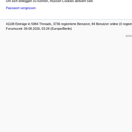
Um sich einloggen zu können, müssen Cookies aktiviert sein.
Passwort vergessen
41108 Einträge in 5984 Threads, 3736 registrierte Benutzer, 84 Benutzer online (0 registr
Forumszeit: 09.08.2026, 03:28 (Europe/Berlin)
powe