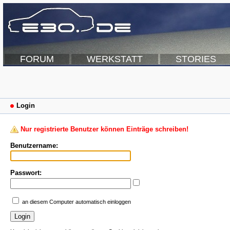
FORUM
WERKSTATT
STORIES
Login
Nur registrierte Benutzer können Einträge schreiben!
Benutzername:
Passwort:
an diesem Computer automatisch einloggen