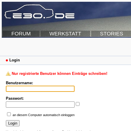
FORUM
WERKSTATT
STORIES
Login
Nur registrierte Benutzer können Einträge schreiben!
Benutzername:
Passwort:
an diesem Computer automatisch einloggen