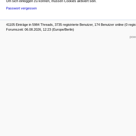
Um sich einloggen zu können, müssen Cookies aktiviert sein.
Passwort vergessen
41105 Einträge in 5984 Threads, 3735 registrierte Benutzer, 174 Benutzer online (0 regis
Forumszeit: 06.08.2026, 12:23 (Europe/Berlin)
powe