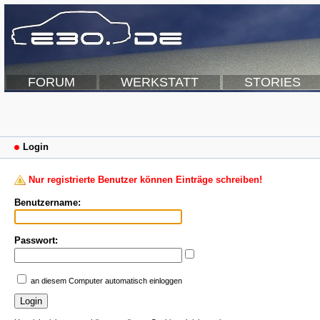
FORUM
WERKSTATT
STORIES
Login
Nur registrierte Benutzer können Einträge schreiben!
Benutzername:
Passwort:
an diesem Computer automatisch einloggen