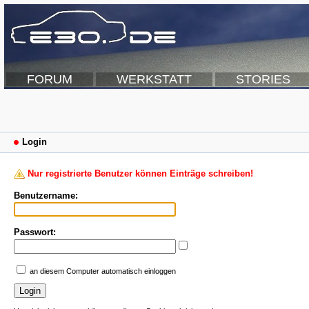
FORUM
WERKSTATT
STORIES
Login
Nur registrierte Benutzer können Einträge schreiben!
Benutzername:
Passwort:
an diesem Computer automatisch einloggen