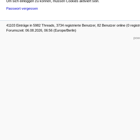
Um sich einloggen zu können, müssen Cookies aktiviert sein.
Passwort vergessen
41103 Einträge in 5982 Threads, 3734 registrierte Benutzer, 82 Benutzer online (0 registr
Forumszeit: 06.08.2026, 06:56 (Europe/Berlin)
powe