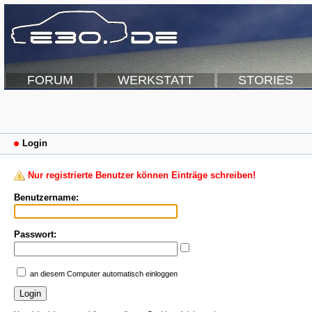
FORUM
WERKSTATT
STORIES
Login
Nur registrierte Benutzer können Einträge schreiben!
Benutzername:
Passwort:
an diesem Computer automatisch einloggen