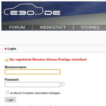
FORUM
WERKSTATT
STORIES
Login
Nur registrierte Benutzer können Einträge schreiben!
Benutzername:
Passwort:
an diesem Computer automatisch einloggen