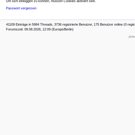
Um sich einloggen zu können, müssen Cookies aktiviert sein.
Passwort vergessen
41109 Einträge in 5984 Threads, 3736 registrierte Benutzer, 175 Benutzer online (0 regis
Forumszeit: 09.08.2026, 12:09 (Europe/Berlin)
powe