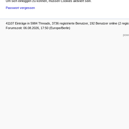
Um sich einloggen zu können, müssen Cookies aktiviert sein.
Passwort vergessen
41107 Einträge in 5984 Threads, 3736 registrierte Benutzer, 192 Benutzer online (2 regis
Forumszeit: 06.08.2026, 17:50 (Europe/Berlin)
powe