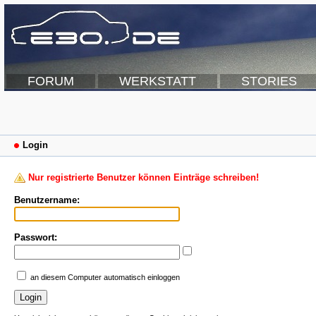
FORUM
WERKSTATT
STORIES
Login
Nur registrierte Benutzer können Einträge schreiben!
Benutzername:
Passwort:
an diesem Computer automatisch einloggen