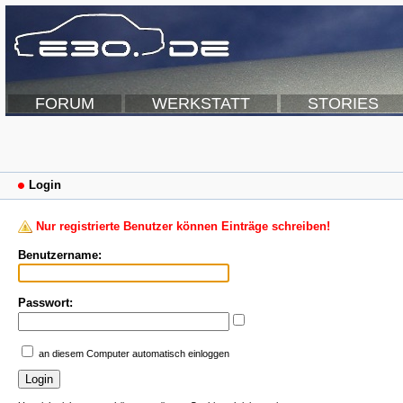
FORUM
WERKSTATT
STORIES
Login
Nur registrierte Benutzer können Einträge schreiben!
Benutzername:
Passwort:
an diesem Computer automatisch einloggen