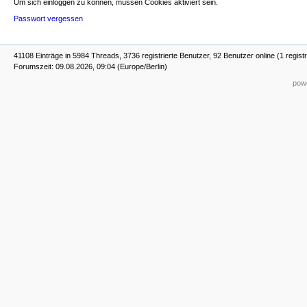
Um sich einloggen zu können, müssen Cookies aktiviert sein.
Passwort vergessen
41108 Einträge in 5984 Threads, 3736 registrierte Benutzer, 92 Benutzer online (1 registr
Forumszeit: 09.08.2026, 09:04 (Europe/Berlin)
powe