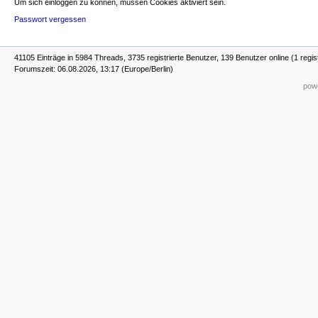
Um sich einloggen zu können, müssen Cookies aktiviert sein.
Passwort vergessen
41105 Einträge in 5984 Threads, 3735 registrierte Benutzer, 139 Benutzer online (1 regis
Forumszeit: 06.08.2026, 13:17 (Europe/Berlin)
powe