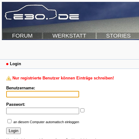
FORUM
WERKSTATT
STORIES
Login
Nur registrierte Benutzer können Einträge schreiben!
Benutzername:
Passwort:
an diesem Computer automatisch einloggen