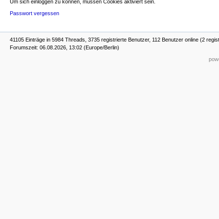
Um sich einloggen zu können, müssen Cookies aktiviert sein.
Passwort vergessen
41105 Einträge in 5984 Threads, 3735 registrierte Benutzer, 112 Benutzer online (2 regist
Forumszeit: 06.08.2026, 13:02 (Europe/Berlin)
powe