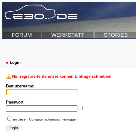
FORUM
WERKSTATT
STORIES
Login
Nur registrierte Benutzer können Einträge schreiben!
Benutzername:
Passwort:
an diesem Computer automatisch einloggen