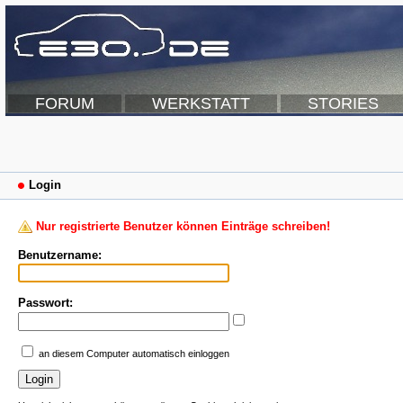
FORUM
WERKSTATT
STORIES
Login
Nur registrierte Benutzer können Einträge schreiben!
Benutzername:
Passwort:
an diesem Computer automatisch einloggen