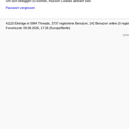
Um sich einloggen zu können, müssen Cookies aktiviert sein.
Passwort vergessen
41110 Einträge in 5984 Threads, 3737 registrierte Benutzer, 142 Benutzer online (0 regis
Forumszeit: 09.08.2026, 17:26 (Europe/Berlin)
powe