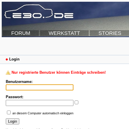
FORUM
WERKSTATT
STORIES
Login
Nur registrierte Benutzer können Einträge schreiben!
Benutzername:
Passwort:
an diesem Computer automatisch einloggen