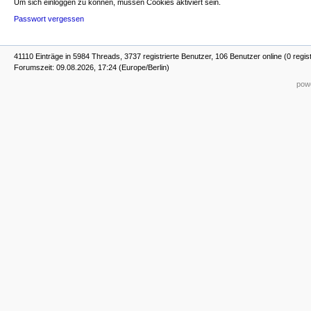
Um sich einloggen zu können, müssen Cookies aktiviert sein.
Passwort vergessen
41110 Einträge in 5984 Threads, 3737 registrierte Benutzer, 106 Benutzer online (0 regis
Forumszeit: 09.08.2026, 17:24 (Europe/Berlin)
powe