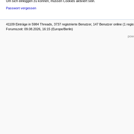
Um sich einloggen zu können, müssen Cookies aktiviert sein.
Passwort vergessen
41109 Einträge in 5984 Threads, 3737 registrierte Benutzer, 147 Benutzer online (1 regis
Forumszeit: 09.08.2026, 16:15 (Europe/Berlin)
powe