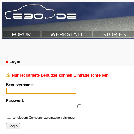
FORUM
WERKSTATT
STORIES
Login
Nur registrierte Benutzer können Einträge schreiben!
Benutzername:
Passwort:
an diesem Computer automatisch einloggen