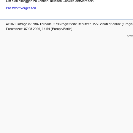
Um sich einloggen zu können, müssen Cookies aktiviert sein.
Passwort vergessen
41107 Einträge in 5984 Threads, 3736 registrierte Benutzer, 155 Benutzer online (1 regis
Forumszeit: 07.08.2026, 14:54 (Europe/Berlin)
powe