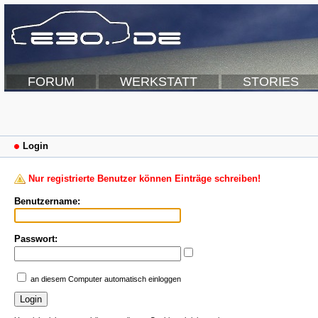
FORUM
WERKSTATT
STORIES
Login
Nur registrierte Benutzer können Einträge schreiben!
Benutzername:
Passwort:
an diesem Computer automatisch einloggen