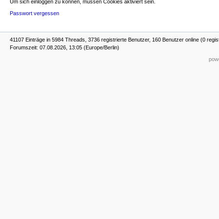
Um sich einloggen zu können, müssen Cookies aktiviert sein.
Passwort vergessen
41107 Einträge in 5984 Threads, 3736 registrierte Benutzer, 160 Benutzer online (0 regis
Forumszeit: 07.08.2026, 13:05 (Europe/Berlin)
powe