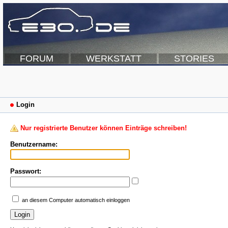
FORUM
WERKSTATT
STORIES
Login
Nur registrierte Benutzer können Einträge schreiben!
Benutzername:
Passwort:
an diesem Computer automatisch einloggen