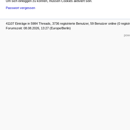
Um sich einloggen zu können, müssen Cookies aktiviert sein.
Passwort vergessen
41107 Einträge in 5984 Threads, 3736 registrierte Benutzer, 59 Benutzer online (0 registr
Forumszeit: 08.08.2026, 13:27 (Europe/Berlin)
powe