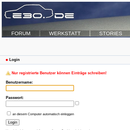
FORUM
WERKSTATT
STORIES
Login
Nur registrierte Benutzer können Einträge schreiben!
Benutzername:
Passwort:
an diesem Computer automatisch einloggen