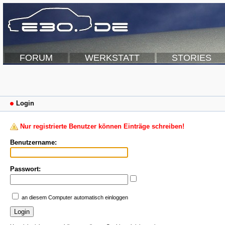
FORUM
WERKSTATT
STORIES
Login
Nur registrierte Benutzer können Einträge schreiben!
Benutzername:
Passwort:
an diesem Computer automatisch einloggen