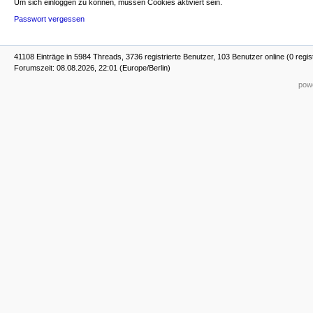
Um sich einloggen zu können, müssen Cookies aktiviert sein.
Passwort vergessen
41108 Einträge in 5984 Threads, 3736 registrierte Benutzer, 103 Benutzer online (0 regis
Forumszeit: 08.08.2026, 22:01 (Europe/Berlin)
powe