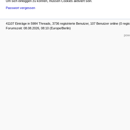
Um sich einloggen zu können, müssen Cookies aktiviert sein.
Passwort vergessen
41107 Einträge in 5984 Threads, 3736 registrierte Benutzer, 107 Benutzer online (0 regis
Forumszeit: 08.08.2026, 08:10 (Europe/Berlin)
powe