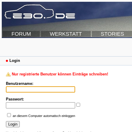
FORUM
WERKSTATT
STORIES
Login
Nur registrierte Benutzer können Einträge schreiben!
Benutzername:
Passwort:
an diesem Computer automatisch einloggen