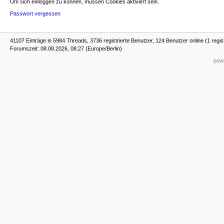
Um sich einloggen zu können, müssen Cookies aktiviert sein.
Passwort vergessen
41107 Einträge in 5984 Threads, 3736 registrierte Benutzer, 124 Benutzer online (1 regis
Forumszeit: 08.08.2026, 08:27 (Europe/Berlin)
powe