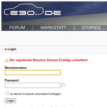
FORUM
WERKSTATT
STORIES
Login
Nur registrierte Benutzer können Einträge schreiben!
Benutzername:
Passwort:
an diesem Computer automatisch einloggen