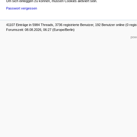
Um sich einloggen zu können, müssen Cookies aktiviert sein.
Passwort vergessen
41107 Einträge in 5984 Threads, 3736 registrierte Benutzer, 192 Benutzer online (0 regis
Forumszeit: 08.08.2026, 06:27 (Europe/Berlin)
powe