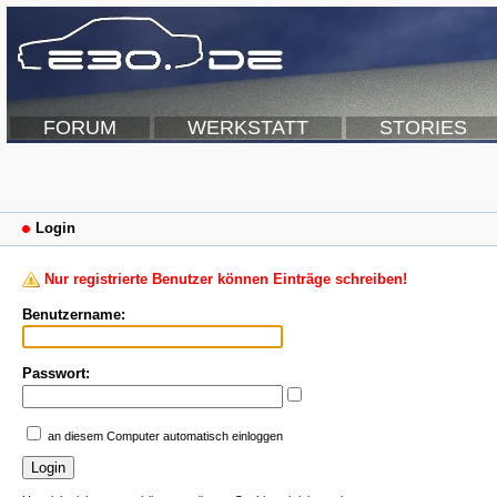
FORUM
WERKSTATT
STORIES
Login
Nur registrierte Benutzer können Einträge schreiben!
Benutzername:
Passwort:
an diesem Computer automatisch einloggen