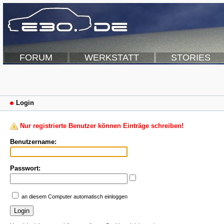
FORUM
WERKSTATT
STORIES
Login
Nur registrierte Benutzer können Einträge schreiben!
Benutzername:
Passwort:
an diesem Computer automatisch einloggen