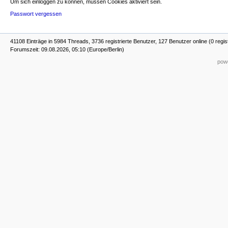
Um sich einloggen zu können, müssen Cookies aktiviert sein.
Passwort vergessen
41108 Einträge in 5984 Threads, 3736 registrierte Benutzer, 127 Benutzer online (0 regis
Forumszeit: 09.08.2026, 05:10 (Europe/Berlin)
powe