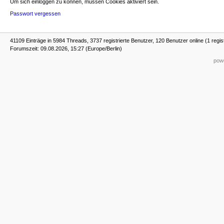
Um sich einloggen zu können, müssen Cookies aktiviert sein.
Passwort vergessen
41109 Einträge in 5984 Threads, 3737 registrierte Benutzer, 120 Benutzer online (1 regis
Forumszeit: 09.08.2026, 15:27 (Europe/Berlin)
powe