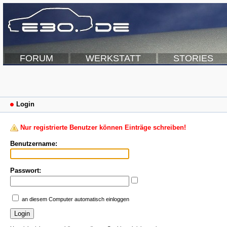
FORUM
WERKSTATT
STORIES
Login
Nur registrierte Benutzer können Einträge schreiben!
Benutzername:
Passwort:
an diesem Computer automatisch einloggen