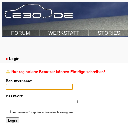
FORUM
WERKSTATT
STORIES
Login
Nur registrierte Benutzer können Einträge schreiben!
Benutzername:
Passwort:
an diesem Computer automatisch einloggen