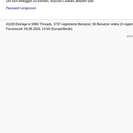
Um sich einloggen zu können, müssen Cookies aktiviert sein.
Passwort vergessen
41109 Einträge in 5984 Threads, 3737 registrierte Benutzer, 56 Benutzer online (0 registr
Forumszeit: 09.08.2026, 14:59 (Europe/Berlin)
powe