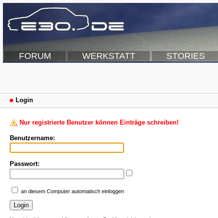
FORUM
WERKSTATT
STORIES
Login
Nur registrierte Benutzer können Einträge schreiben!
Benutzername:
Passwort:
an diesem Computer automatisch einloggen