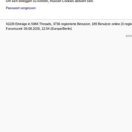
Um sich einloggen zu können, müssen Cookies aktiviert sein.
Passwort vergessen
41109 Einträge in 5984 Threads, 3736 registrierte Benutzer, 189 Benutzer online (0 regis
Forumszeit: 09.08.2026, 12:04 (Europe/Berlin)
powe