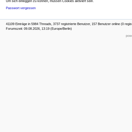
Um sich einloggen zu können, müssen Cookies aktiviert sein.
Passwort vergessen
41109 Einträge in 5984 Threads, 3737 registrierte Benutzer, 157 Benutzer online (0 regis
Forumszeit: 09.08.2026, 13:19 (Europe/Berlin)
powe