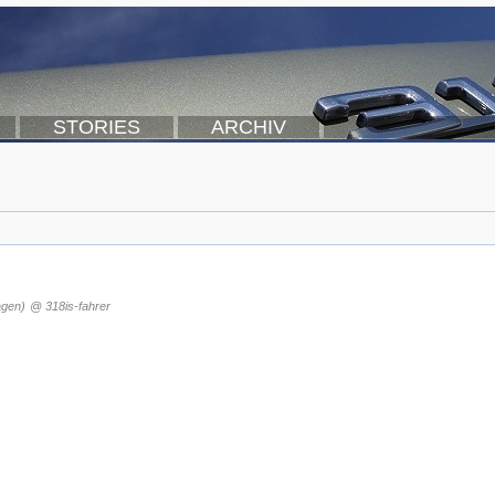
STORIES
ARCHIV
agen)
@ 318is-fahrer