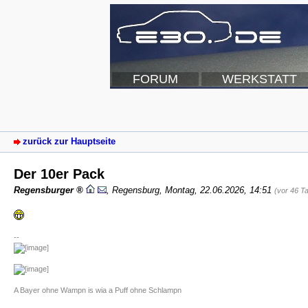
FORUM
WERKSTATT
zurück zur Hauptseite
Der 10er Pack
Regensburger
,
Regensburg
,
Montag, 22.06.2026, 14:51
(vor 46 T
--
A Bayer ohne Wampn is wia a Puff ohne Schlampn