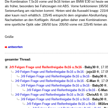
Die Kombination 7,5x16 vorne und 9x16 hinten am BMW E30 ist heute wege
als früher, besonders bei Fahrzeugen mit ABS. Vorne funktionieren 195/5
Serienumfang am nächsten kommt. Hinten wird die Auswahl knapp: 215/40 is
aber kaum noch erhältlich. 225/45 entspricht dem originalen Abrollumfang
Nacharbeiten an den Kotflügeln. Aktuell gelten daher zwei Kombinationen a
eine sportliche Optik oder 195/50 bzw. 205/50 vorne mit 225/45 hinten al
Grüße
antworten
gesamter Thread:
Jr9 Felgen Frage und Reifenfreigabe 8x16 u.9x16
-
Baby30
,
17.0
Jr9 Felgen Frage und Reifenfreigabe 8x16 u.9x16
-
jojo10
,
17.0
Jr9 Felgen Frage und Reifenfreigabe 8x16 u.9x16
-
Baby30
Jr9 Felgen Frage und Reifenfreigabe 8x16 u.9x16
-
C-Man
,
17.0
Jr9 Felgen Frage und Reifenfreigabe 8x16 u.9x16
-
Baby30
Jr9 Felgen Frage und Reifenfreigabe 8x16 u.9x16
-
C-Man
Jr9 Felgen Frage und Reifenfreigabe 8x16 u.9x16
-
ChrisAS
,
19
Jr9 Felgen Frage und Reifenfreigabe 8x16 u.9x16
-
Baby30
Jr9 Felgen Frage und Reifenfreigabe 8x16 u.9x16
-
0816v