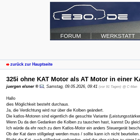
FORUM
WERKSTATT
zurück zur Hauptseite
325i ohne KAT Motor als AT Motor in einer 
juergen elsner
,
Samstag, 09.05.2026, 09:41
(vor 91 Tagen)
@ C-Man
Hallo
dies Möglichkeit besteht durchaus.
Ja, die Verdichtung wird nur über die Kolben geändert.
Die katlos-Motoren sind eigentlich die gesuchte Variante (Leistungsstärker
Wenn Du da den Gedanken die Kolben zu tauschen hast, kannst Du gleich
Ich würde da ehr noch zu dem Katlos-Motor ein anders Steuergerät besch
Ob der Kat dann stillgelegt werden muss / sollte kann ich nicht beurteilen.
Bleibt der Kat, auch stillgelegt vorhanden, wird der aber sicher zu einer 