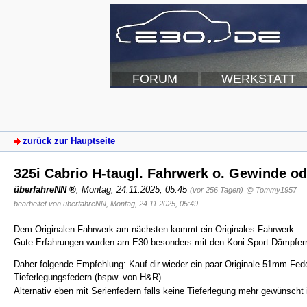
FORUM
WERKSTATT
zurück zur Hauptseite
325i Cabrio H-taugl. Fahrwerk o. Gewinde od
überfahreNN
,
Montag, 24.11.2025, 05:45
(vor 256 Tagen)
@ Tommy1957
bearbeitet von überfahreNN, Montag, 24.11.2025, 05:49
Dem Originalen Fahrwerk am nächsten kommt ein Originales Fahrwerk.
Gute Erfahrungen wurden am E30 besonders mit den Koni Sport Dämpfern g
Daher folgende Empfehlung: Kauf dir wieder ein paar Originale 51mm Fed
Tieferlegungsfedern (bspw. von H&R).
Alternativ eben mit Serienfedern falls keine Tieferlegung mehr gewünscht 