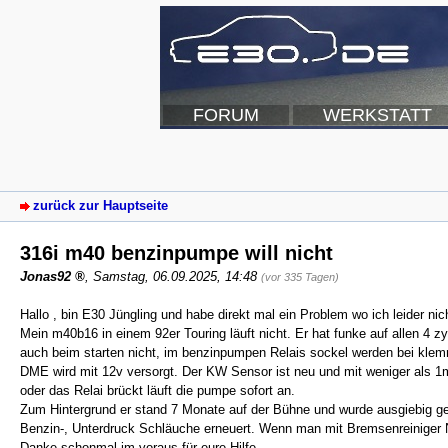
FORUM
WERKSTATT
zurück zur Hauptseite
316i m40 benzinpumpe will nicht
Jonas92
,
Samstag, 06.09.2025, 14:48
(vor 335 Tagen)
Hallo , bin E30 Jüngling und habe direkt mal ein Problem wo ich leider nic
Mein m40b16 in einem 92er Touring läuft nicht. Er hat funke auf allen 4 z
auch beim starten nicht, im benzinpumpen Relais sockel werden bei kl
DME wird mit 12v versorgt. Der KW Sensor ist neu und mit weniger als
oder das Relai brückt läuft die pumpe sofort an.
Zum Hintergrund er stand 7 Monate auf der Bühne und wurde ausgiebig ge
Benzin-, Unterdruck Schläuche erneuert. Wenn man mit Bremsenreiniger Na
Danke schonmal im voraus für eure Hilfe.