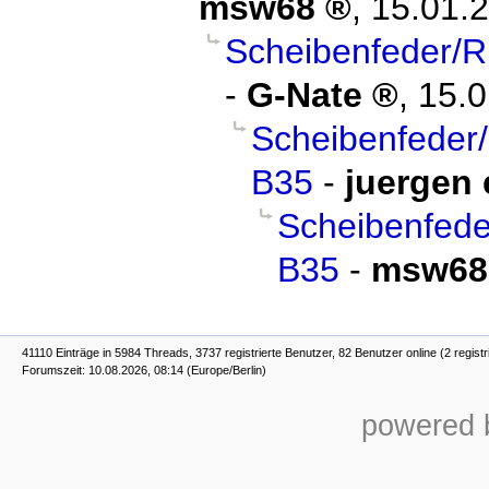
msw68
,
15.01.2
Scheibenfeder/
-
G-Nate
,
15.0
Scheibenfeder
B35
-
juergen 
Scheibenfed
B35
-
msw68
41110 Einträge in 5984 Threads, 3737 registrierte Benutzer, 82 Benutzer online (2 registr
Forumszeit: 10.08.2026, 08:14 (Europe/Berlin)
powered b