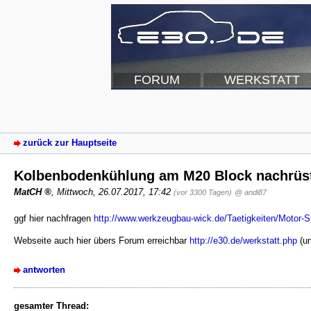
FORUM
WERKSTATT
zurück zur Hauptseite
Kolbenbodenkühlung am M20 Block nachrüs
MatCH
,
Mittwoch, 26.07.2017, 17:42
(vor 3300 Tagen)
@ andi87
ggf hier nachfragen
http://www.werkzeugbau-wick.de/Taetigkeiten/Motor-S
Webseite auch hier übers Forum erreichbar
http://e30.de/werkstatt.php
(un
antworten
gesamter Thread: