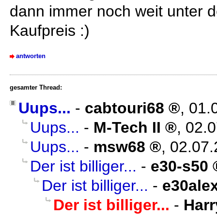
dann immer noch weit unter 
Kaufpreis :)
antworten
gesamter Thread:
Uups...
-
cabtouri68
,
01.
Uups...
-
M-Tech II
,
02.0
Uups...
-
msw68
,
02.07.
Der ist billiger...
-
e30-s50
Der ist billiger...
-
e30ale
Der ist billiger...
-
Har