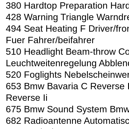
380 Hardtop Preparation Hard
428 Warning Triangle Warndr
494 Seat Heating F Driver/fr
Fuer Fahrer/beifahrer
510 Headlight Beam-throw C
Leuchtweitenregelung Abblend
520 Foglights Nebelscheinwer
653 Bmw Bavaria C Reverse 
Reverse Ii
675 Bmw Sound System Bmw
682 Radioantenne Automatis