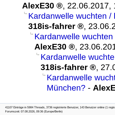
AlexE30
,
22.06.2017, 
Kardanwelle wuchten /
318is-fahrer
,
23.06.
Kardanwelle wuchten 
AlexE30
,
23.06.20
Kardanwelle wuchte
318is-fahrer
,
27.
Kardanwelle wucht
München?
-
Alex
41107 Einträge in 5984 Threads, 3736 registrierte Benutzer, 143 Benutzer online (1 regis
Forumszeit: 07.08.2026, 09:36 (Europe/Berlin)